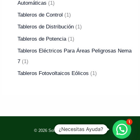
Automáticas
1
Tableros de Control
1
Tableros de Distribución
1
Tableros de Potencia
1
Tableros Eléctricos Para Áreas Peligrosas Nema
7
1
Tableros Fotovoltaicos Eólicos
1
1
¿Necesitas Ayuda?
© 2026 Soldexel. Powered by Soldexel.