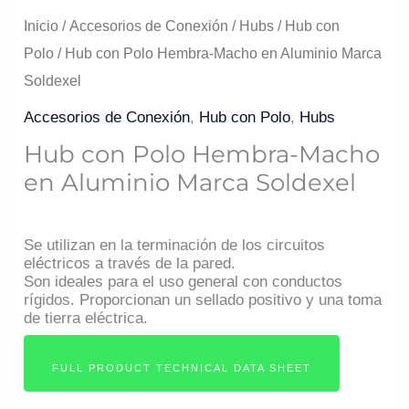
Hembra-
Inicio
/
Accesorios de Conexión
/
Hubs
/
Hub con
Macho
Polo
/ Hub con Polo Hembra-Macho en Aluminio Marca
en
Soldexel
Aluminio
Accesorios de Conexión
,
Hub con Polo
,
Hubs
Marca
Hub con Polo Hembra-Macho
Soldexel
en Aluminio Marca Soldexel
cantidad
Se utilizan en la terminación de los circuitos
eléctricos a través de la pared.
Son ideales para el uso general con conductos
rígidos. Proporcionan un sellado positivo y una toma
de tierra eléctrica.
FULL PRODUCT TECHNICAL DATA SHEET