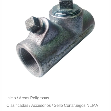
Hembra-
Hembra
en
Hierro
para
Áreas
Peligrosas
Marca
Soldexel
cantidad
Inicio
/
Áreas Peligrosas
Clasificadas
/
Accesorios
/
Sello Cortafuegos NEMA