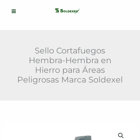
Ir
al
contenido
Sello Cortafuegos
Hembra-Hembra en
Hierro para Áreas
Peligrosas Marca Soldexel
Sello
Cortafuegos