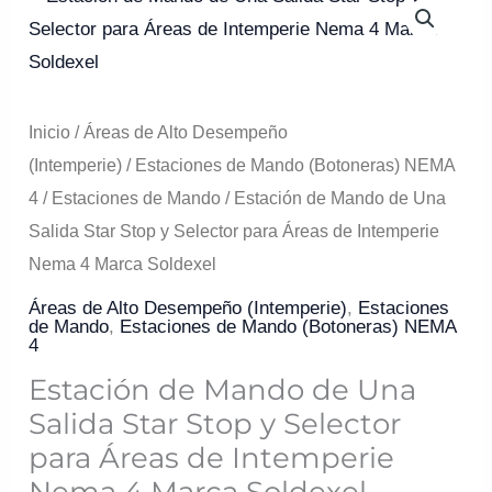
de
Mando
de
Una
Inicio
/
Áreas de Alto Desempeño
Salida
(Intemperie)
/
Estaciones de Mando (Botoneras) NEMA
Star
4
/
Estaciones de Mando
/ Estación de Mando de Una
Stop
Salida Star Stop y Selector para Áreas de Intemperie
y
Nema 4 Marca Soldexel
Selector
Áreas de Alto Desempeño (Intemperie)
,
Estaciones
para
de Mando
,
Estaciones de Mando (Botoneras) NEMA
4
Áreas
Estación de Mando de Una
de
Salida Star Stop y Selector
Intemperie
para Áreas de Intemperie
Nema
Nema 4 Marca Soldexel
4