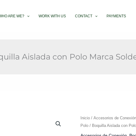
WHO ARE WE?
WORK WITH US
CONTACT
PAYMENTS
uilla Aislada con Polo Marca Sold
Boquilla
Inicio
/
Accesorios de Conexió
Aislada
Polo
/ Boquilla Aislada con Pol
con
Accesorios de Conexión
,
Boq