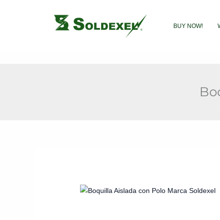
Ir
al
BUY NOW!
contenido
Boq